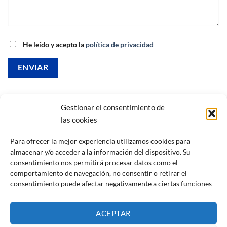
He leído y acepto la
política de privacidad
Gestionar el consentimiento de
las cookies
Para ofrecer la mejor experiencia utilizamos cookies para
PROCURADORES BIZKAIA
almacenar y/o acceder a la información del dispositivo. Su
Accede al listado de Procuradores Colegiados de Bizkaia
consentimiento nos permitirá procesar datos como el
comportamiento de navegación, no consentir o retirar el
consentimiento puede afectar negativamente a ciertas funciones
Colegiados en Bizkaia
ACEPTAR