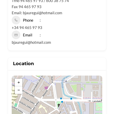
Tfno 94 465 97 93 / 600 38 75 74
Fax 94 465 97 93
Email: bjauregui@hotmail.com
Phone
+34 94 465 97 93
Email
bjauregui@hotmail.com
Location
+
−