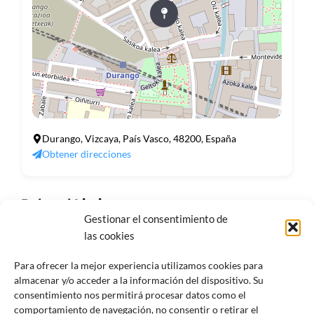
Durango, Vizcaya, País Vasco, 48200, España
Obtener direcciones
Related Listings
Gestionar el consentimiento de
las cookies
ASATEGUI BIZKARRA, ESTHER
Para ofrecer la mejor experiencia utilizamos cookies para
C/ ARTECALLE, Nº 6 - 1º. 48200 - DURANGO
almacenar y/o acceder a la información del dispositivo. Su
+34 946 818 598
consentimiento nos permitirá procesar datos como el
estherasateguiprocurador@gmail.com
comportamiento de navegación, no consentir o retirar el